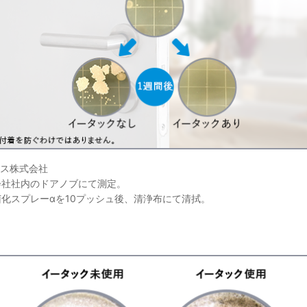
クス株式会社
会社社内のドアノブにて測定。
化スプレーαを10プッシュ後、清浄布にて清拭。