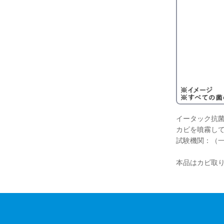
イータック抗
カビを噴霧して
試験機関：（一財
本品はカビ取