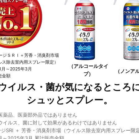
ージＳＲＩ＋芳香・消臭剤市場
ルス除去室内用スプレー限定）
（アルコールタイ
年1月～2025年3月
（ノンア
プ）
売金額
ウイルス・菌が気になるところ
シュッとスプレー。
医薬品、医薬部外品ではありません
ウイルス、菌に対して効果があるわけではありません
ージSRI ＋ 芳香・消臭剤市場（ウイルス除去室内用スプレー限
1月～2025年3月 累計販売金額