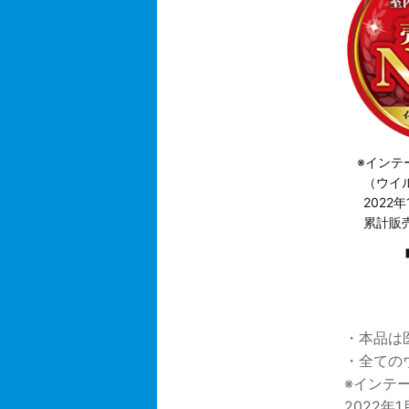
※インテ
（ウイ
2022
累計販
・本品は
・全ての
※インテ
2022年