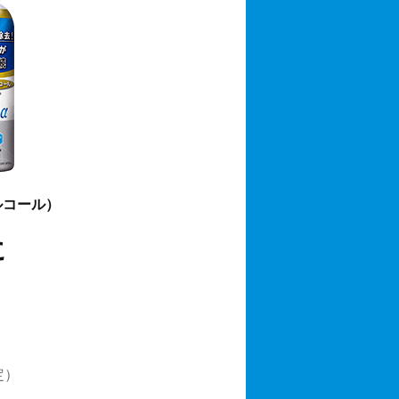
ルコール）
に
定）